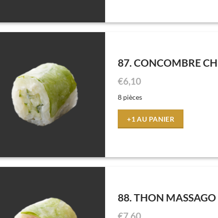
87. CONCOMBRE CH
€
6,10
8 pièces
+1 AU PANIER
88. THON MASSAGO
€
7,60