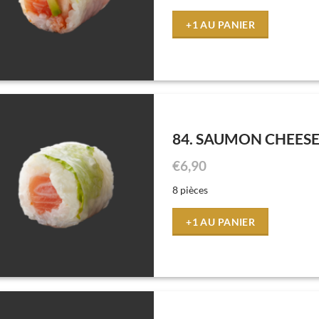
+1 AU PANIER
84. SAUMON CHEES
€
6,90
8 pièces
+1 AU PANIER