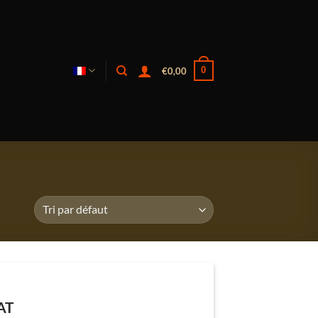
0
€
0,00
AT