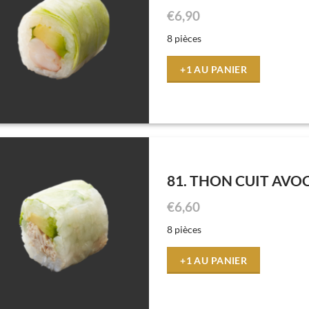
€
6,90
8 pièces
+1 AU PANIER
81. THON CUIT AVO
€
6,60
8 pièces
+1 AU PANIER