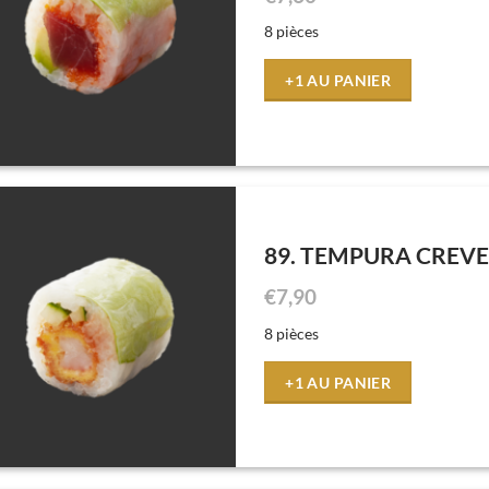
8 pièces
+1 AU PANIER
89. TEMPURA CREV
€
7,90
8 pièces
+1 AU PANIER