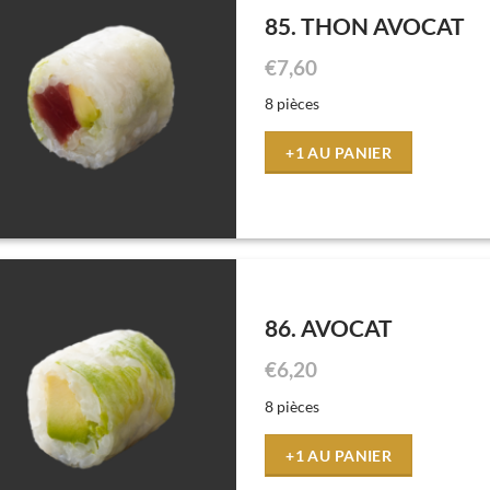
85. THON AVOCAT
€
7,60
8 pièces
+1 AU PANIER
86. AVOCAT
€
6,20
8 pièces
+1 AU PANIER