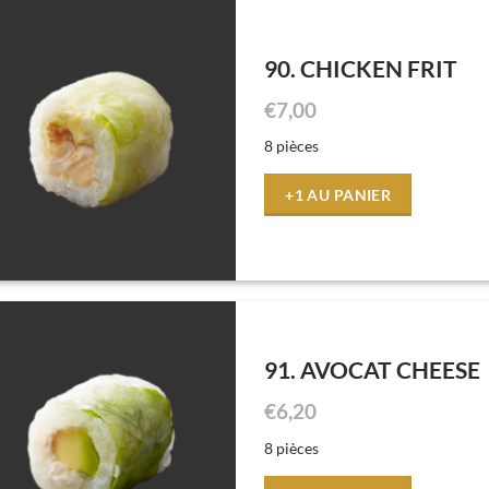
90. CHICKEN FRIT
€
7,00
8 pièces
+1 AU PANIER
91. AVOCAT CHEESE
€
6,20
8 pièces