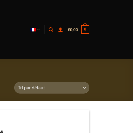
0
€
0,00
né