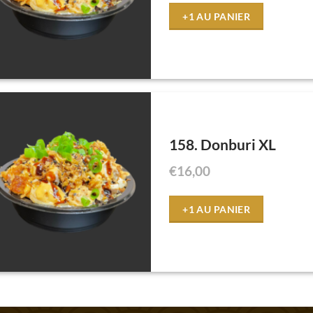
+1 AU PANIER
158. Donburi XL
€
16,00
+1 AU PANIER