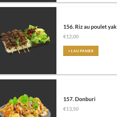
156. Riz au poulet yak
€
12,00
+1 AU PANIER
157. Donburi
€
13,50