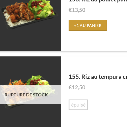
€
13,50
+1 AU PANIER
155. Riz au tempura c
€
12,50
RUPTURE DE STOCK
épuisé