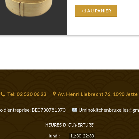
+1 AU PANIER
Tel: 02 520 06 23
Av. Henri Liebrecht 76, 1090 Jette
 d'entreprise:
BE0730781370
Uminokitchenbruxelles@gma
HEURES D 'OUVERTURE
lundi:
11:30-22:30