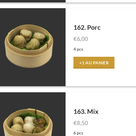
162. Porc
€
6,00
4 pcs
+1 AU PANIER
163. Mix
€
8,50
6 pcs