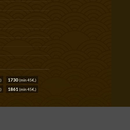
1730
)
(min 45€,)
1861
)
(min 45€,)