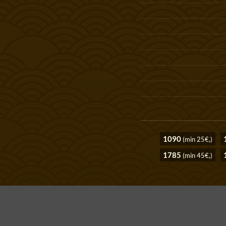
1090
(min 25€,)
1785
(min 45€,)