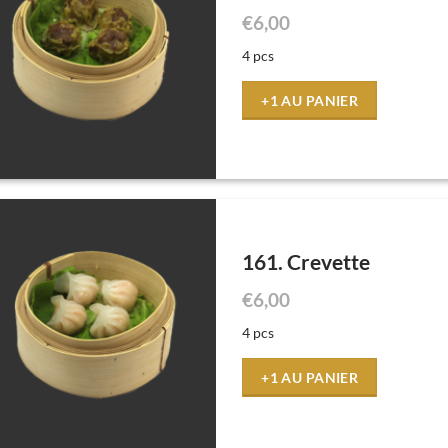
€
6,00
4 pcs
+1 AU PANIER
161. Crevette
€
6,00
4 pcs
+1 AU PANIER