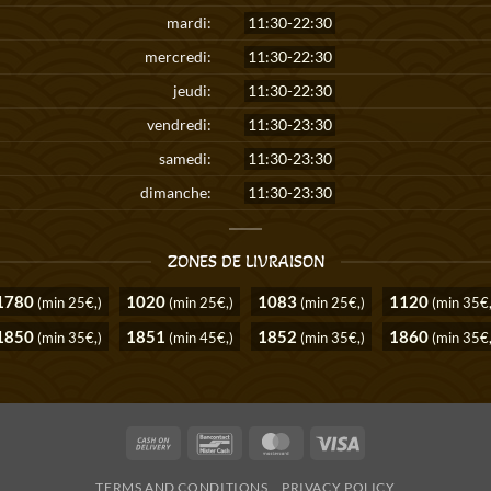
mardi:
11:30-22:30
mercredi:
11:30-22:30
jeudi:
11:30-22:30
vendredi:
11:30-23:30
samedi:
11:30-23:30
dimanche:
11:30-23:30
ZONES DE LIVRAISON
1780
1020
1083
1120
(min 25€,)
(min 25€,)
(min 25€,)
(min 35€,
1850
1851
1852
1860
(min 35€,)
(min 45€,)
(min 35€,)
(min 35€,
Cash
Bancontact
MasterCard
Visa
On
TERMS AND CONDITIONS
PRIVACY POLICY